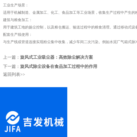
工业生产场景：
适用于
机械制造
、
金属加工
、
化工
、
食品加工
等工业场景，收集生产过程中产生的
建筑与粮食加工：
用于
建筑工地
的
扬尘控制
，以及
粮仓
搬运、输送过程中的粮食清理。通过移动式设备
配套生产线使用：
与生产线或管道连接实现粉尘集中收集，减少车间二次污染。例如
水泥厂
气箱式脉
上一篇：
旋风式工业吸尘器：高效除尘解决方案
下一篇：
旋风式除尘设备在食品加工过程中的作用
返回列表>>