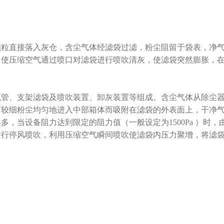
直接落入灰仓，含尘气体经滤袋过滤，粉尘阻留于袋表，净气
，使压缩空气通过喷口对滤袋进行喷吹清灰，使滤袋突然膨胀，
、支架滤袋及喷吹装置、卸灰装置等组成。含尘气体从除尘器
而较细粉尘均匀地进入中部箱体而吸附在滤袋的外表面上，干净
，当设备阻力达到限定的阻力值（一般设定为1500Pa ）时
行停风喷吹，利用压缩空气瞬间喷吹使滤袋内压力聚增，将滤袋