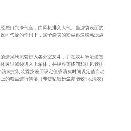
经袋口到净气室，由风机排入大气。当滤袋表面的
在反向气流的作用下，赋予袋表的粉尘迅速脱离滤袋
的进风均流管进入各分室灰斗，并在灰斗导流装置
气体透过滤袋进入上箱体，并经各离线阀和排风管排
，由清灰控制装置按差压设定值或清灰时间设定值自动
上的粉尘进行抖落（即使粘细粉尘亦能较*地清灰）