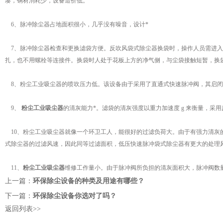
凑，钢材消耗少，设备造价低。
6、脉冲除尘器占地面积很小，几乎没有噪音，设计*
7、脉冲除尘器检查和更换滤袋方便。反吹风袋式除尘器换袋时，操作人员需进入
扎，也不用螺栓等连接件。换袋时人处于花板上方的净气侧，与尘袋接触短暂，换
8、粉尘工业吸尘器的喷吹压力低。该设备由于采用了直通式快速脉冲阀，其启闭迅速，自
9、
粉尘工业吸尘器
的清灰能力*。滤袋的清灰强度以重力加速度 g 来衡量，采用反
10、粉尘工业吸尘器就像一个环卫工人，能很好的过滤负荷大。由于有强力清灰
式除尘器的过滤风速，因此同等过滤面积，低压快速脉冲袋式除尘器有更大的处理
11、
粉尘工业吸尘器
维修工作量小。由于脉冲阀所负担的清灰面积大，脉冲阀数
上一篇：
环保除尘设备的种类及用途有哪些？
下一篇：
环保除尘设备你选对了吗？
返回列表>>