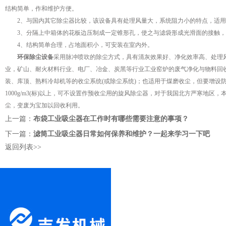
结构简单，作和维护方便。
2、与国内其它除尘器比较，该设备具有处理风量大，系统阻力小的特点，适用范围
3、分隔上中箱体的花板边压制成一定锥形孔，使之与滤袋形成光滑面的接触，
4、结构简单合理，占地面积小，可安装在室内外。
环保除尘设备
采用脉冲喷吹的除尘方式，具有清灰效果好、净化效率高、处理
业，矿山、耐火材料行业、电厂、冶金、炭黑等行业工业窑炉的废气净化与物料回
装、库顶、熟料冷却机等的收尘系统(或除尘系统)；也适用于煤磨收尘，但要增设防
1000g/m3(标)以上，可不设置作预收尘用的旋风除尘器，对于我国北方严寒
尘，变废为宝加以回收利用。
上一篇：
布袋工业吸尘器在工作时有哪些需要注意的事项？
下一篇：
滤筒工业吸尘器日常如何保养和维护？一起来学习一下吧
返回列表>>