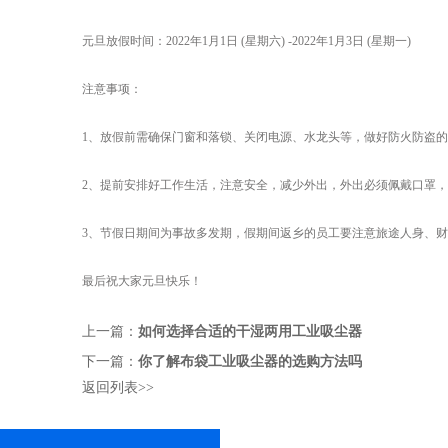
元旦放假时间：2022年1月1日 (星期六) -2022年1月3日 (星期一)
注意事项：
1、放假前需确保门窗和落锁、关闭电源、水龙头等，做好防火防盗的
2、提前安排好工作生活，注意安全，减少外出，外出必须佩戴口罩，
3、节假日期间为事故多发期，假期间返乡的员工要注意旅途人身、
最后祝大家元旦快乐！
上一篇：
如何选择合适的干湿两用工业吸尘器
下一篇：
你了解布袋工业吸尘器的选购方法吗
返回列表>>