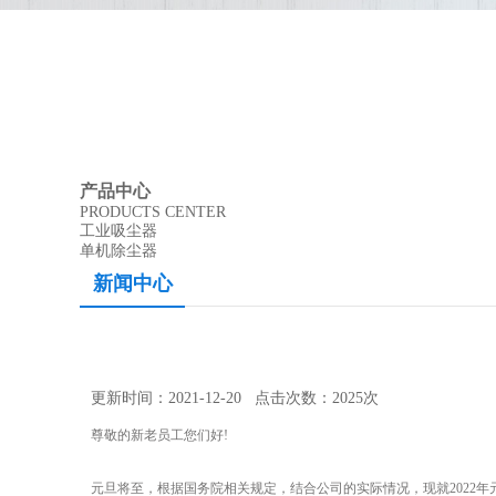
产品中心
PRODUCTS CENTER
工业吸尘器
单机除尘器
新闻中心
更新时间：2021-12-20 点击次数：2025次
尊敬的新老员工您们好!
元旦将至，根据国务院相关规定，结合公司的实际情况，现就2022