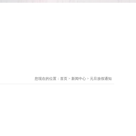
您现在的位置：
首页
>
新闻中心
> 元旦放假通知