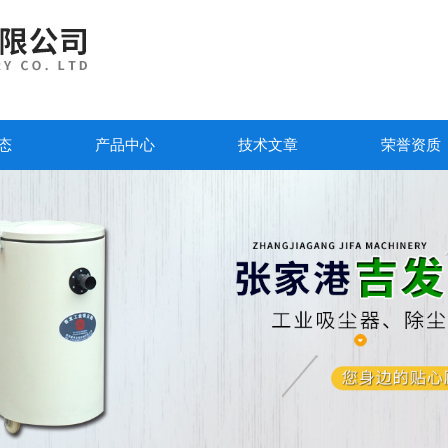
态
产品中心
技术文章
荣誉资质