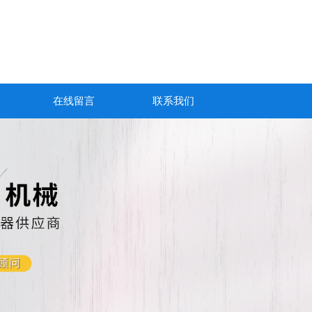
在线留言
联系我们