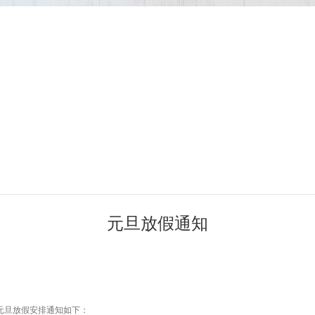
元旦放假通知
年元旦放假安排通知如下：