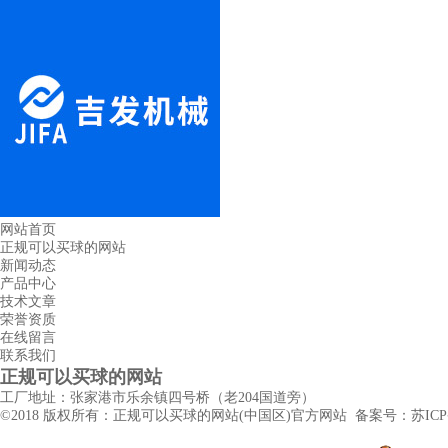
网站首页
正规可以买球的网站
新闻动态
产品中心
技术文章
荣誉资质
在线留言
联系我们
正规可以买球的网站
工厂地址：张家港市乐余镇四号桥（老204国道旁）
©2018 版权所有：正规可以买球的网站(中国区)官方网站 备案号：
苏ICP