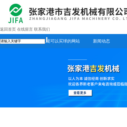
返回首页
在线留言
联系我们
首页
正规可以买球的网站
新闻动态