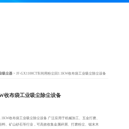
业吸尘器
> JF-GX1100CT车间用粉尘回1.1KW收布袋工业吸尘除尘设备
KW收布袋工业吸尘除尘设备
粉尘回1.1KW收布袋工业吸尘除尘设备 广泛应用于机械加工、五金打磨、
粉料、矿山砂石等行业，可高效收集金属碎屑、打磨粉尘、锯末木